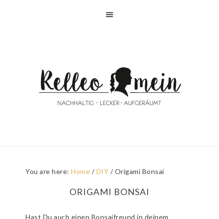
Skip
Skip
Skip
Skip
to
to
to
to
primary
main
primary
footer
navigation
content
sidebar
You are here:
Home
/
DIY
/
Origami Bonsai
ORIGAMI BONSAI
Hast Du auch einen Bonsaifreund in deinem