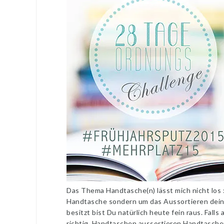
Das Thema Handtasche(n) lässt mich nicht los :
Handtasche sondern um das Aussortieren dein
besitzt bist Du natürlich heute fein raus. Fall
richtig. Handtaschen aussortieren Handtasche