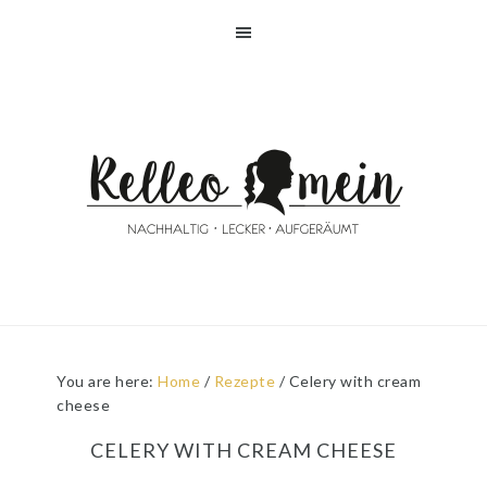
Skip
Skip
Skip
Skip
to
to
to
to
primary
main
primary
footer
navigation
content
sidebar
You are here:
Home
/
Rezepte
/
Celery with cream
cheese
CELERY WITH CREAM CHEESE