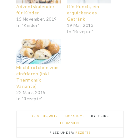
Adventskalender
Gin Punch, ein
für Kinder
erquickendes
15 November, 2019
Getränk
In "Kinder"
19 Mai, 2013
In "Rezepte"
Milchbrötchen zum
einfrieren (inkl.
Thermomix
Variante)
22 März, 2015
In "Rezepte"
10 APRIL, 2012
10:45 A.M.
HEIKE
1 COMMENT
FILED UNDER:
REZEPTE