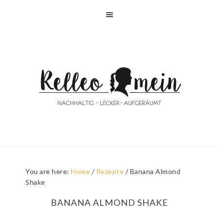
Skip
Skip
Skip
Skip
to
to
to
to
primary
main
primary
footer
navigation
content
sidebar
You are here:
Home
/
Rezepte
/
Banana Almond
Shake
BANANA ALMOND SHAKE