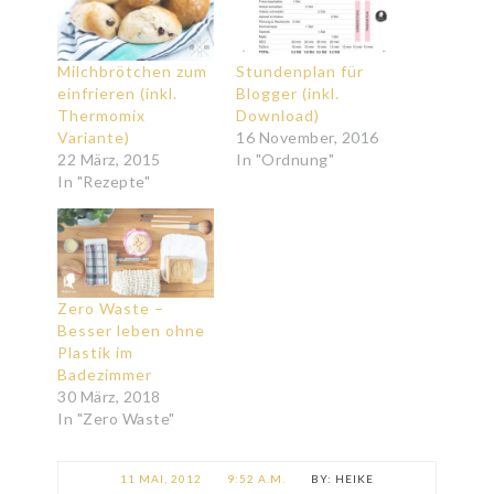
Milchbrötchen zum
Stundenplan für
einfrieren (inkl.
Blogger (inkl.
Thermomix
Download)
Variante)
16 November, 2016
22 März, 2015
In "Ordnung"
In "Rezepte"
Zero Waste –
Besser leben ohne
Plastik im
Badezimmer
30 März, 2018
In "Zero Waste"
11 MAI, 2012
9:52 A.M.
HEIKE