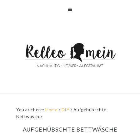
Skip
Skip
Skip
Skip
to
to
to
to
primary
main
primary
footer
navigation
content
sidebar
You are here:
Home
/
DIY
/
Aufgehübschte
Bettwäsche
AUFGEHÜBSCHTE BETTWÄSCHE