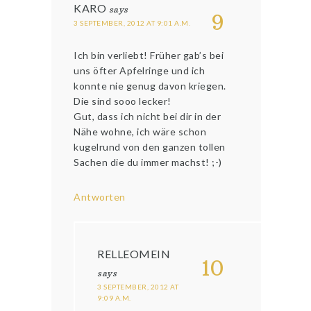
KARO
says
9
3 SEPTEMBER, 2012 AT 9:01 A.M.
Ich bin verliebt! Früher gab’s bei
uns öfter Apfelringe und ich
konnte nie genug davon kriegen.
Die sind sooo lecker!
Gut, dass ich nicht bei dir in der
Nähe wohne, ich wäre schon
kugelrund von den ganzen tollen
Sachen die du immer machst! ;-)
Antworten
RELLEOMEIN
10
says
3 SEPTEMBER, 2012 AT
9:09 A.M.