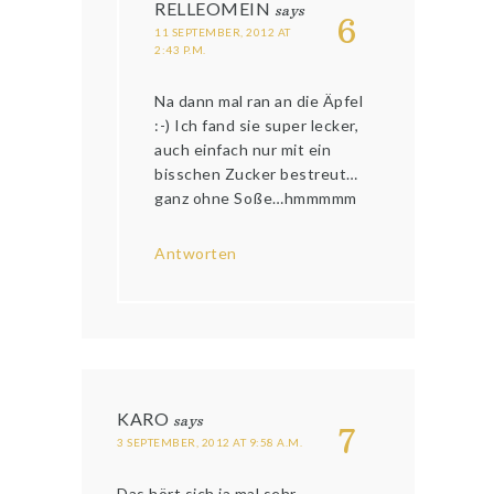
RELLEOMEIN
says
6
11 SEPTEMBER, 2012 AT
2:43 P.M.
Na dann mal ran an die Äpfel
:-) Ich fand sie super lecker,
auch einfach nur mit ein
bisschen Zucker bestreut…
ganz ohne Soße…hmmmmm
Antworten
KARO
says
7
3 SEPTEMBER, 2012 AT 9:58 A.M.
Das hört sich ja mal sehr