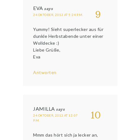
EVA
says
9
24 OKTOBER, 2012 AT 5:24 P.M.
Yummy! Sieht superlecker aus für
dunkle Herbstabende unter einer
Wolldecke :)
Liebe Grüße,
Eva
Antworten
JAMILLA
says
10
24 OKTOBER, 2012 AT 12:07
P.M.
Mmm das hört sich ja lecker an,