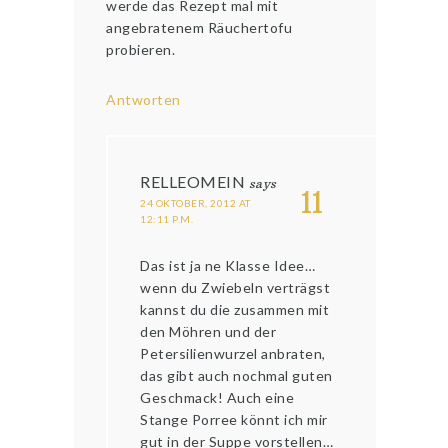
werde das Rezept mal mit
angebratenem Räuchertofu
probieren.
Antworten
RELLEOMEIN
says
11
24 OKTOBER, 2012 AT
12:11 P.M.
Das ist ja ne Klasse Idee…
wenn du Zwiebeln verträgst
kannst du die zusammen mit
den Möhren und der
Petersilienwurzel anbraten,
das gibt auch nochmal guten
Geschmack! Auch eine
Stange Porree könnt ich mir
gut in der Suppe vorstellen…