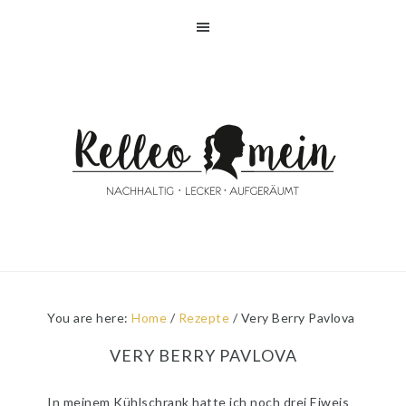
Skip
Skip
Skip
Skip
to
to
to
to
primary
main
primary
footer
navigation
content
sidebar
You are here:
Home
/
Rezepte
/
Very Berry Pavlova
VERY BERRY PAVLOVA
In meinem Kühlschrank hatte ich noch drei Eiweis