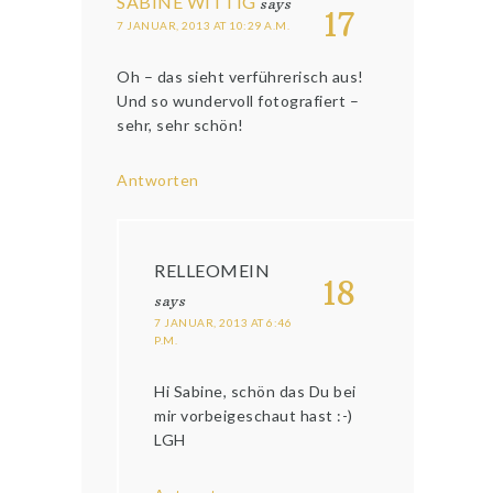
SABINE WITTIG
says
17
7 JANUAR, 2013 AT 10:29 A.M.
Oh – das sieht verführerisch aus!
Und so wundervoll fotografiert –
sehr, sehr schön!
Antworten
RELLEOMEIN
18
says
7 JANUAR, 2013 AT 6:46
P.M.
Hi Sabine, schön das Du bei
mir vorbeigeschaut hast :-)
LGH