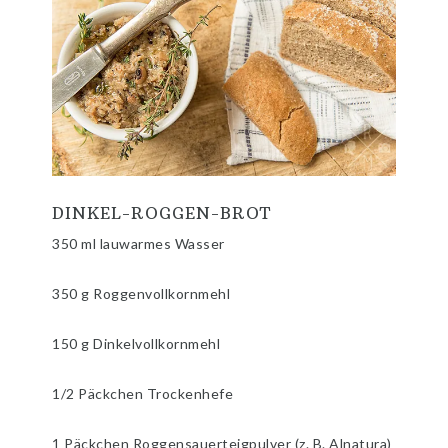
DINKEL-ROGGEN-BROT
350 ml lauwarmes Wasser
350 g Roggenvollkornmehl
150 g Dinkelvollkornmehl
1/2 Päckchen Trockenhefe
1 Päckchen Roggensauerteigpulver (z. B. Alnatura)