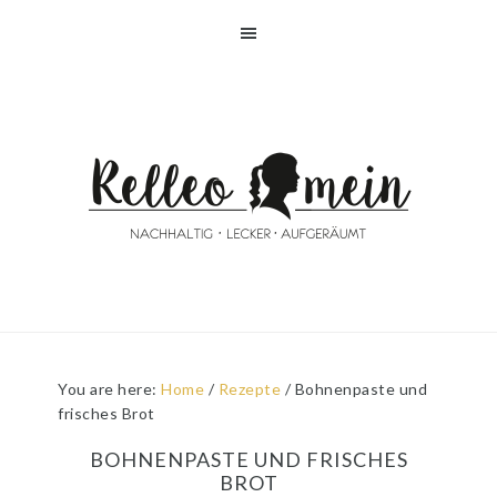
Skip
Skip
Skip
Skip
to
to
to
to
primary
main
primary
footer
navigation
content
sidebar
You are here:
Home
/
Rezepte
/
Bohnenpaste und
frisches Brot
BOHNENPASTE UND FRISCHES
BROT