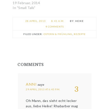
19 Februar, 2014
In "Small Talk"
28 APRIL, 2013
8:41 A.M.
HEIKE
4 COMMENTS
FILED UNDER:
OSTERN & FRÜHLING
,
REZEPTE
COMMENTS
ANNI
says
3
29 APRIL, 2013 AT 6:43 P.M.
Oh Mann, das sieht echt lecker
aus, liebe Heike! Rhabarber mag