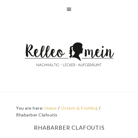
Skip
Skip
Skip
Skip
to
to
to
to
primary
main
primary
footer
navigation
content
sidebar
You are here:
Home
/
Ostern & Frühling
/
Rhabarber Clafoutis
RHABARBER CLAFOUTIS