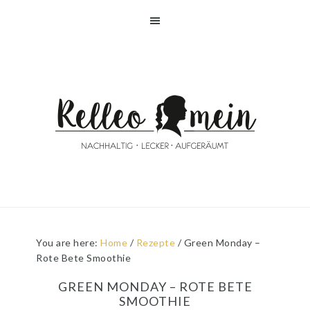
Skip
Skip
Skip
Skip
to
to
to
to
primary
main
primary
footer
navigation
content
sidebar
You are here:
Home
/
Rezepte
/
Green Monday –
Rote Bete Smoothie
GREEN MONDAY – ROTE BETE
SMOOTHIE