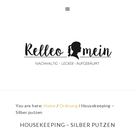
Skip
Skip
Skip
Skip
to
to
to
to
primary
main
primary
footer
navigation
content
sidebar
You are here:
Home
/
Ordnung
/
Housekeeping –
Silber putzen
HOUSEKEEPING – SILBER PUTZEN