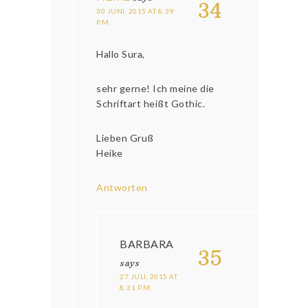
34
30 JUNI, 2015 AT 8:39
P.M.
Hallo Sura,
sehr gerne! Ich meine die
Schriftart heißt Gothic.
Lieben Gruß
Heike
Antworten
BARBARA
35
says
27 JULI, 2015 AT
8:31 P.M.