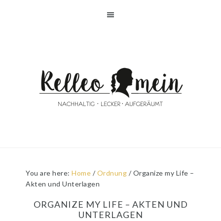
Skip
Skip
Skip
Skip
to
to
to
to
primary
main
primary
footer
navigation
content
sidebar
You are here:
Home
/
Ordnung
/
Organize my Life –
Akten und Unterlagen
ORGANIZE MY LIFE – AKTEN UND
UNTERLAGEN