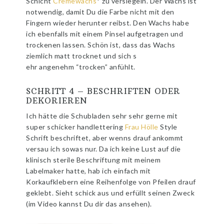
Schicht
Cremewachs
* zu versiegeln. Der Wachs ist
notwendig, damit Du die Farbe nicht mit den
Fingern wieder herunter reibst. Den Wachs habe
ich ebenfalls mit einem Pinsel aufgetragen und
trockenen lassen. Schön ist, dass das Wachs
ziemlich matt trocknet und sich s
ehr angenehm “trocken” anfühlt.
SCHRITT 4 – BESCHRIFTEN ODER
DEKORIEREN
Ich hätte die Schubladen sehr sehr gerne mit
super schicker handlettering
Frau Hölle
Style
Schrift beschriftet, aber wenns drauf ankommt
versau ich sowas nur. Da ich keine Lust auf die
klinisch sterile Beschriftung mit meinem
Labelmaker hatte, hab ich einfach mit
Korkaufklebern eine Reihenfolge von Pfeilen drauf
geklebt. Sieht schick aus und erfüllt seinen Zweck
(im Video kannst Du dir das ansehen).