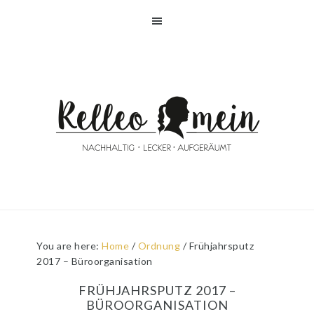
Skip
Skip
Skip
Skip
to
to
to
to
primary
main
primary
footer
navigation
content
sidebar
You are here:
Home
/
Ordnung
/
Frühjahrsputz
2017 – Büroorganisation
FRÜHJAHRSPUTZ 2017 –
BÜROORGANISATION