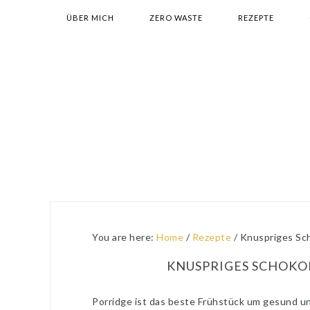
Skip
Skip
Skip
Skip
ÜBER MICH
ZERO WASTE
REZEPTE
to
to
to
to
primary
main
primary
footer
navigation
content
sidebar
You are here:
Home
/
Rezepte
/
Knuspriges Sch
KNUSPRIGES SCHOKO
Porridge ist das beste Frühstück um gesund und