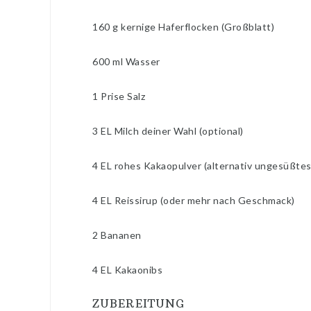
160 g kernige Haferflocken (Großblatt)
600 ml Wasser
1 Prise Salz
3 EL Milch deiner Wahl (optional)
4 EL rohes Kakaopulver (alternativ ungesüßte
4 EL Reissirup (oder mehr nach Geschmack)
2 Bananen
4 EL Kakaonibs
ZUBEREITUNG