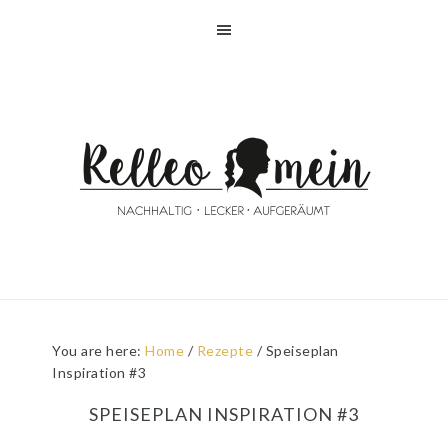
Skip
Skip
Skip
Skip
to
to
to
to
primary
main
primary
footer
navigation
content
sidebar
You are here:
Home
/
Rezepte
/
Speiseplan
Inspiration #3
SPEISEPLAN INSPIRATION #3