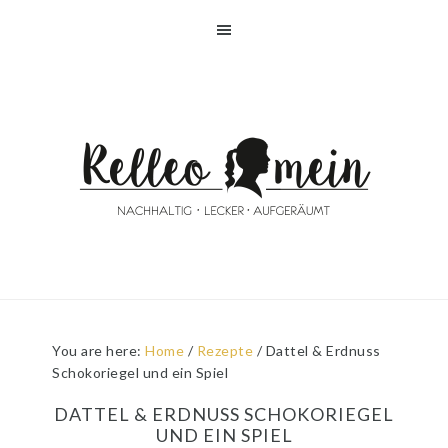
Skip
Skip
Skip
Skip
to
to
to
to
primary
main
primary
footer
navigation
content
sidebar
You are here:
Home
/
Rezepte
/
Dattel & Erdnuss
Schokoriegel und ein Spiel
DATTEL & ERDNUSS SCHOKORIEGEL
UND EIN SPIEL