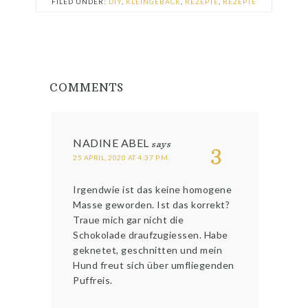
FILED UNDER:
DIY
,
KLEINGEBÄCK
,
REZEPTE
,
REZEPTE
COMMENTS
NADINE ABEL
says
3
25 APRIL, 2020 AT 4:37 P.M.
Irgendwie ist das keine homogene
Masse geworden. Ist das korrekt?
Traue mich gar nicht die
Schokolade draufzugiessen. Habe
geknetet, geschnitten und mein
Hund freut sich über umfliegenden
Puffreis.