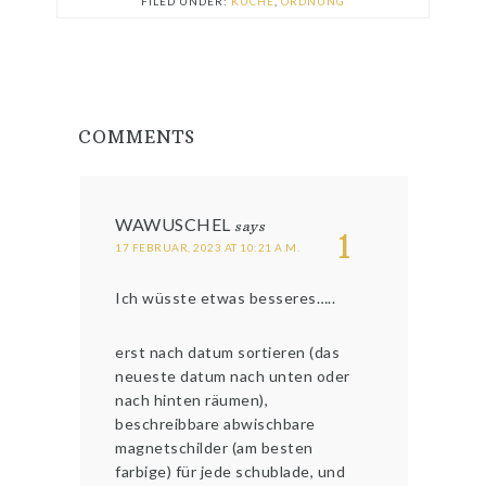
FILED UNDER:
KÜCHE
,
ORDNUNG
COMMENTS
WAWUSCHEL
says
1
17 FEBRUAR, 2023 AT 10:21 A.M.
Ich wüsste etwas besseres…..
erst nach datum sortieren (das
neueste datum nach unten oder
nach hinten räumen),
beschreibbare abwischbare
magnetschilder (am besten
farbige) für jede schublade, und