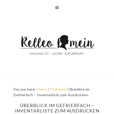
Skip
Skip
Skip
Skip
to
to
to
to
primary
main
primary
footer
navigation
content
sidebar
You are here:
Home
/
Ordnung
/
Überblick im
Gefrierfach – Inventarliste zum Ausdrucken
ÜBERBLICK IM GEFRIERFACH –
INVENTARLISTE ZUM AUSDRUCKEN