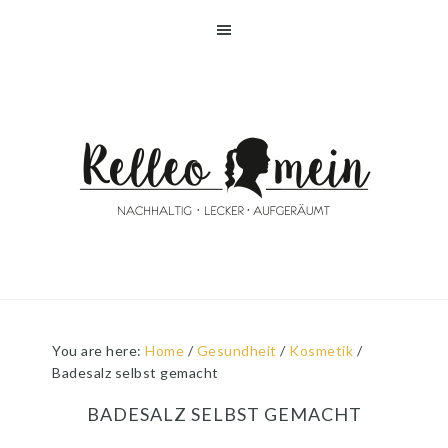
Skip
Skip
Skip
Skip
to
to
to
to
primary
main
primary
footer
navigation
content
sidebar
You are here:
Home
/
Gesundheit
/
Kosmetik
/
Badesalz selbst gemacht
BADESALZ SELBST GEMACHT