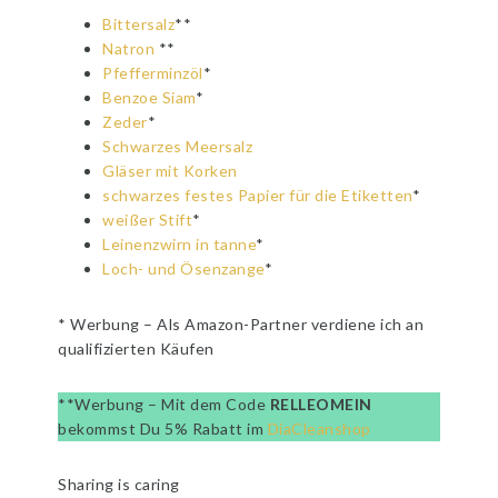
Bittersalz
**
Natron
**
Pfefferminzöl
*
Benzoe Siam
*
Zeder
*
Schwarzes Meersalz
Gläser mit Korken
schwarzes festes Papier für die Etiketten
*
weißer Stift
*
Leinenzwirn in tanne
*
Loch- und Ösenzange
*
* Werbung – Als Amazon-Partner verdiene ich an
qualifizierten Käufen
**Werbung – Mit dem Code
RELLEOMEIN
bekommst Du 5% Rabatt im
DiaCleanshop
Sharing is caring