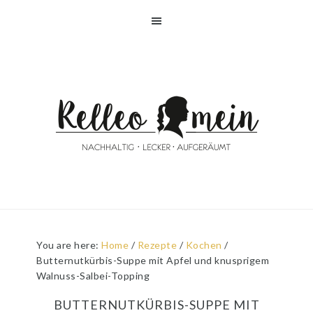
Skip
Skip
Skip
Skip
to
to
to
to
primary
main
primary
footer
navigation
content
sidebar
You are here:
Home
/
Rezepte
/
Kochen
/
Butternutkürbis-Suppe mit Apfel und knusprigem
Walnuss-Salbei-Topping
BUTTERNUTKÜRBIS-SUPPE MIT