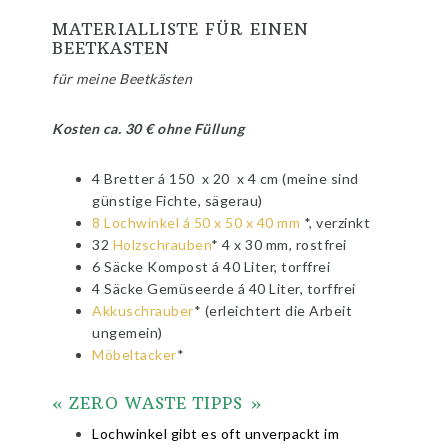
MATERIALLISTE FÜR EINEN
BEETKASTEN
für meine Beetkästen
Kosten ca. 30 € ohne Füllung
4 Bretter á 150 x 20 x 4 cm (meine sind
günstige Fichte, sägerau)
8 Lochwinkel á 50 x 50 x 40 mm
*, verzinkt
32
Holzschrauben
* 4 x 30 mm, rostfrei
6 Säcke Kompost á 40 Liter, torffrei
4 Säcke Gemüseerde á 40 Liter, torffrei
Akkuschrauber
* (erleichtert die Arbeit
ungemein)
Möbeltacker
*
« ZERO WASTE TIPPS »
Lochwinkel gibt es oft unverpackt im