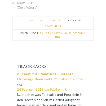
30 März, 2018
In "Zero Waste"
11 MAI, 2018
12:04 P.M.
HEIKE
1 COMMENT
FILED UNDER:
BAUERNGARTEN
,
HAUS
,
OSTERN &
FRÜHLING
TRACKBACKS
Aussaat mit Pflanzlicht - Rezepte,
Ordnungsideen und DIY | relleomein.de
sagt:
26 Februar, 2019 um 8:14 p.m. Uhr
[…] noch etwas Feldsalat und Postelein in
den Beeten den ich im Herbst ausgesät
habe. Einen großen Beetkasten habe ich