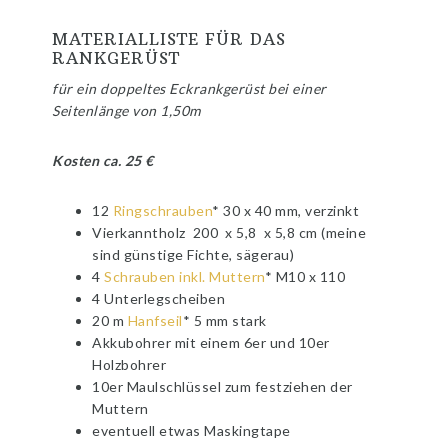
MATERIALLISTE FÜR DAS
RANKGERÜST
für ein doppeltes Eckrankgerüst bei einer
Seitenlänge von 1,50m
Kosten ca. 25 €
12
Ringschrauben
* 30 x 40 mm, verzinkt
Vierkanntholz 200 x 5,8 x 5,8 cm (meine
sind günstige Fichte, sägerau)
4
Schrauben inkl. Muttern
* M10 x 110
4 Unterlegscheiben
20 m
Hanfseil
* 5 mm stark
Akkubohrer mit einem 6er und 10er
Holzbohrer
10er Maulschlüssel zum festziehen der
Muttern
eventuell etwas Maskingtape