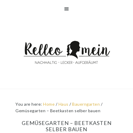
Skip
Skip
Skip
Skip
to
to
to
to
primary
main
primary
footer
navigation
content
sidebar
You are here:
Home
/
Haus
/
Bauerngarten
/
Gemüsegarten – Beetkasten selber bauen
GEMÜSEGARTEN – BEETKASTEN
SELBER BAUEN