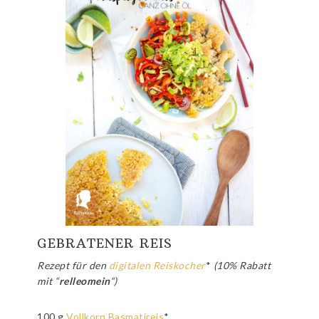
GEBRATENER REIS
Rezept für den
digitalen Reiskocher
*
(10% Rabatt
mit “
relleomein
“)
100 g
Vollkorn Basmatireis
*