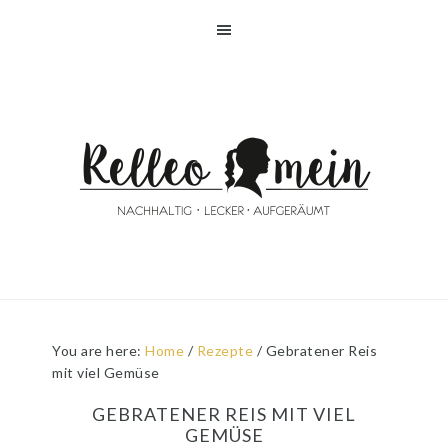
Skip
Skip
Skip
Skip
to
to
to
to
primary
main
primary
footer
navigation
content
sidebar
You are here:
Home
/
Rezepte
/
Gebratener Reis
mit viel Gemüse
GEBRATENER REIS MIT VIEL
GEMÜSE