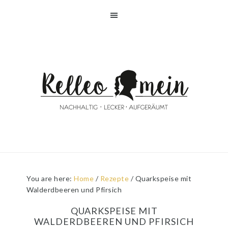
Skip
Skip
Skip
Skip
to
to
to
to
primary
main
primary
footer
navigation
content
sidebar
You are here:
Home
/
Rezepte
/
Quarkspeise mit
Walderdbeeren und Pfirsich
QUARKSPEISE MIT
WALDERDBEEREN UND PFIRSICH