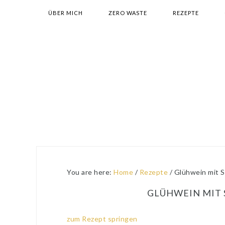
Skip
Skip
Skip
Skip
ÜBER MICH
ZERO WASTE
REZEPTE
to
to
to
to
primary
main
primary
footer
navigation
content
sidebar
You are here:
Home
/
Rezepte
/
Glühwein mit S
GLÜHWEIN MIT 
zum Rezept springen