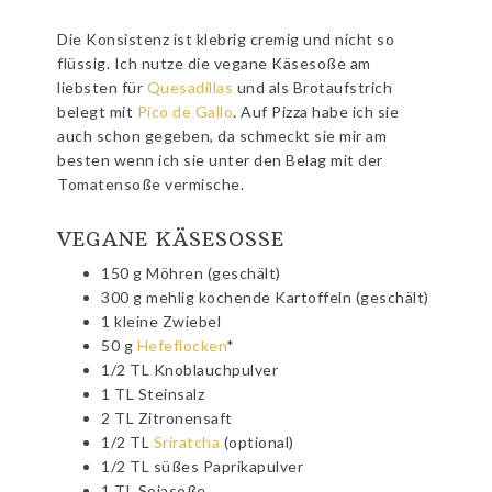
Die Konsistenz ist klebrig cremig und nicht so
flüssig. Ich nutze die vegane Käsesoße am
liebsten für
Quesadillas
und als Brotaufstrich
belegt mit
Pico de Gallo
. Auf Pizza habe ich sie
auch schon gegeben, da schmeckt sie mir am
besten wenn ich sie unter den Belag mit der
Tomatensoße vermische.
VEGANE KÄSESOSSE
150 g Möhren (geschält)
300 g mehlig kochende Kartoffeln (geschält)
1 kleine Zwiebel
50 g
Hefeflocken
*
1/2 TL Knoblauchpulver
1 TL Steinsalz
2 TL Zitronensaft
1/2 TL
Sriratcha
(optional)
1/2 TL süßes Paprikapulver
1 TL Sojasoße