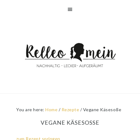
Skip
Skip
Skip
Skip
to
to
to
to
primary
main
primary
footer
navigation
content
sidebar
You are here:
Home
/
Rezepte
/
Vegane Käsesoße
VEGANE KÄSESOSSE
zum Rezept springen