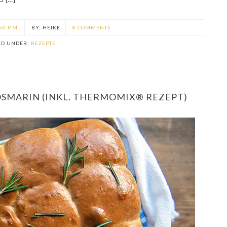
50 P.M.
HEIKE
8 COMMENTS
ED UNDER:
REZEPTE
SMARIN (INKL. THERMOMIX® REZEPT)