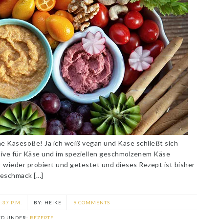
ne Käsesoße! Ja ich weiß vegan und Käse schließt sich
tive für Käse und im speziellen geschmolzenem Käse
 wieder probiert und getestet und dieses Rezept ist bisher
Geschmack […]
:37 P.M.
HEIKE
9 COMMENTS
ED UNDER:
REZEPTE