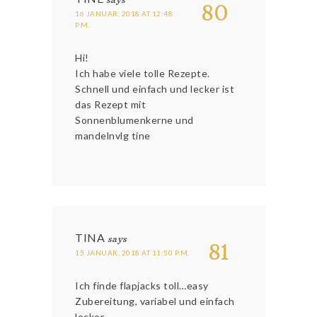
80
16 JANUAR, 2018 AT 12:48
P.M.
Hi!
Ich habe viele tolle Rezepte.
Schnell und einfach und lecker ist
das Rezept mit
Sonnenblumenkerne und
mandelnvlg tine
TINA
says
81
15 JANUAR, 2018 AT 11:50 P.M.
Ich finde flapjacks toll…easy
Zubereitung, variabel und einfach
lecker