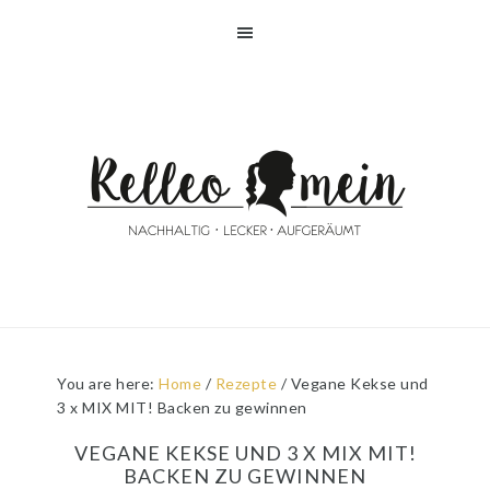
Skip
Skip
Skip
Skip
to
to
to
to
primary
main
primary
footer
navigation
content
sidebar
You are here:
Home
/
Rezepte
/
Vegane Kekse und
3 x MIX MIT! Backen zu gewinnen
VEGANE KEKSE UND 3 X MIX MIT!
BACKEN ZU GEWINNEN