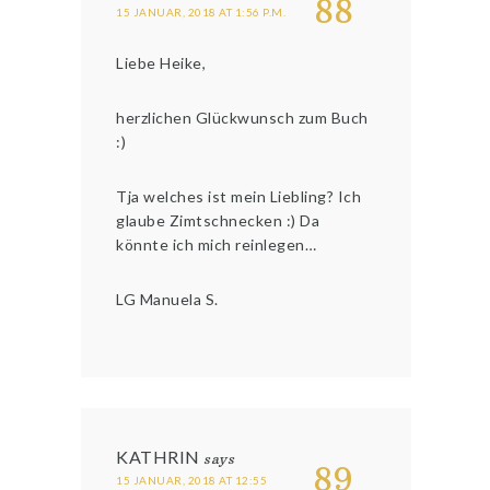
88
15 JANUAR, 2018 AT 1:56 P.M.
Liebe Heike,
herzlichen Glückwunsch zum Buch
:)
Tja welches ist mein Liebling? Ich
glaube Zimtschnecken :) Da
könnte ich mich reinlegen…
LG Manuela S.
KATHRIN
says
89
15 JANUAR, 2018 AT 12:55