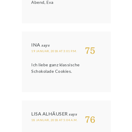
Abend, Eva
INA
says
75
19 JANUAR, 2018 AT 3:01 P.M.
Ich liebe ganz klassische
Schokolade Cookies.
LISA ALHÄUSER
says
76
18 JANUAR, 2018 AT 5:04 A.M.