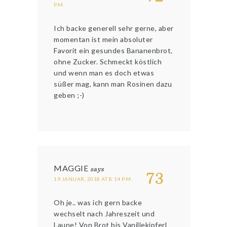
P.M.
Ich backe generell sehr gerne, aber
momentan ist mein absoluter
Favorit ein gesundes Bananenbrot,
ohne Zucker. Schmeckt köstlich
und wenn man es doch etwas
süßer mag, kann man Rosinen dazu
geben ;-)
MAGGIE
says
73
19 JANUAR, 2018 AT 8:14 P.M.
Oh je.. was ich gern backe
wechselt nach Jahreszeit und
Laune! Von Brot bis Vanillekipferl