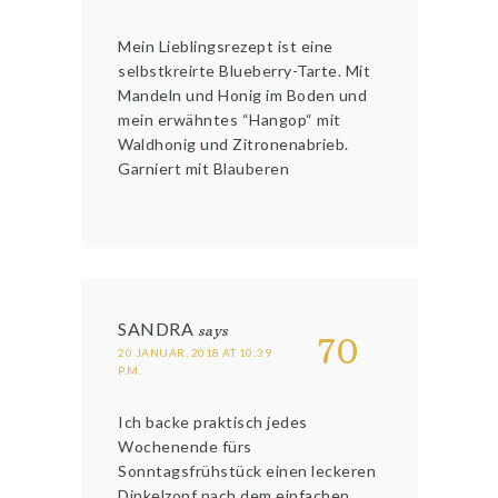
Mein Lieblingsrezept ist eine
selbstkreirte Blueberry-Tarte. Mit
Mandeln und Honig im Boden und
mein erwähntes “Hangop“ mit
Waldhonig und Zitronenabrieb.
Garniert mit Blauberen
SANDRA
says
70
20 JANUAR, 2018 AT 10:39
P.M.
Ich backe praktisch jedes
Wochenende fürs
Sonntagsfrühstück einen leckeren
Dinkelzopf nach dem einfachen