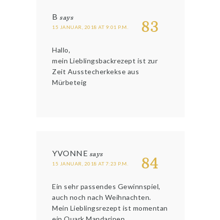
B
says
83
15 JANUAR, 2018 AT 9:01 P.M.
Hallo,
mein Lieblingsbackrezept ist zur
Zeit Ausstecherkekse aus
Mürbeteig
YVONNE
says
84
15 JANUAR, 2018 AT 7:23 P.M.
Ein sehr passendes Gewinnspiel,
auch noch nach Weihnachten.
Mein Lieblingsrezept ist momentan
ein Quark Mandarinen