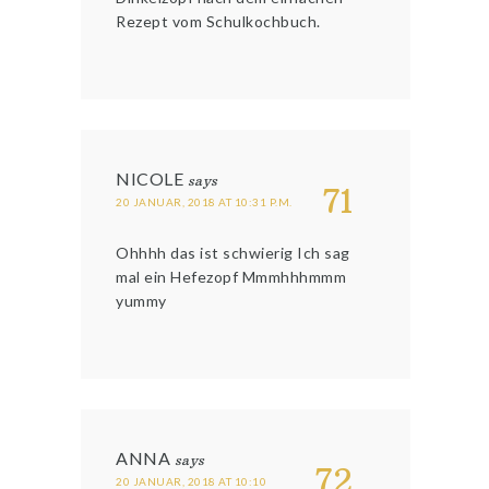
Rezept vom Schulkochbuch.
NICOLE
says
71
20 JANUAR, 2018 AT 10:31 P.M.
Ohhhh das ist schwierig Ich sag
mal ein Hefezopf Mmmhhhmmm
yummy
ANNA
says
72
20 JANUAR, 2018 AT 10:10