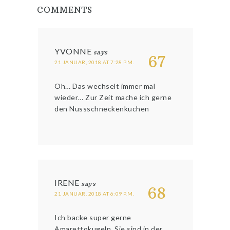
COMMENTS
YVONNE
says
67
21 JANUAR, 2018 AT 7:28 P.M.
Oh… Das wechselt immer mal
wieder… Zur Zeit mache ich gerne
den Nussschneckenkuchen
IRENE
says
68
21 JANUAR, 2018 AT 6:09 P.M.
Ich backe super gerne
Amarettokugeln. Sie sind in der