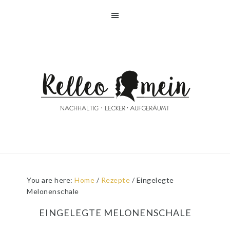
Skip
Skip
Skip
Skip
to
to
to
to
primary
main
primary
footer
navigation
content
sidebar
You are here:
Home
/
Rezepte
/
Eingelegte
Melonenschale
EINGELEGTE MELONENSCHALE