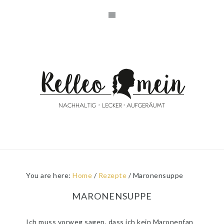
Skip
Skip
Skip
Skip
to
to
to
to
primary
main
primary
footer
navigation
content
sidebar
You are here:
Home
/
Rezepte
/
Maronensuppe
MARONENSUPPE
Ich muss vorweg sagen, dass ich kein Maronenfan