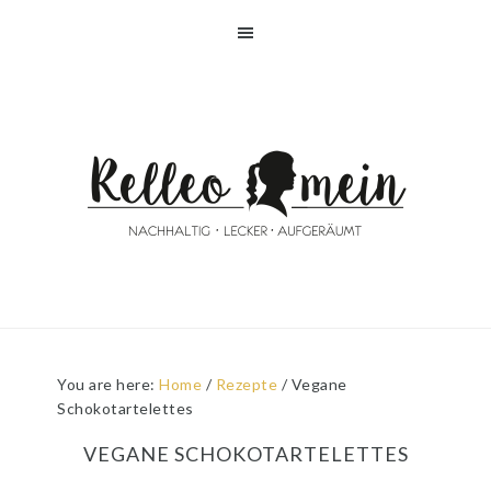
Skip
Skip
Skip
Skip
to
to
to
to
primary
main
primary
footer
navigation
content
sidebar
You are here:
Home
/
Rezepte
/
Vegane
Schokotartelettes
VEGANE SCHOKOTARTELETTES