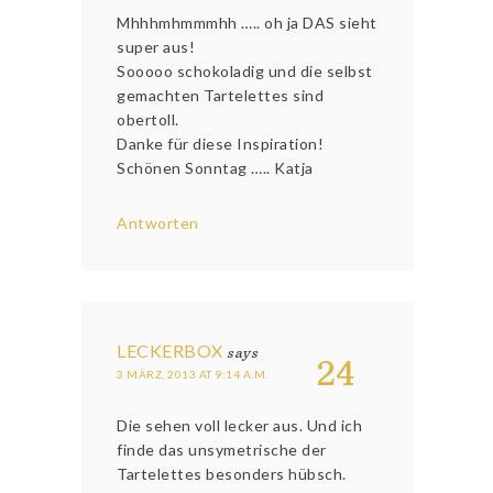
Mhhhmhmmmhh ….. oh ja DAS sieht
super aus!
Sooooo schokoladig und die selbst
gemachten Tartelettes sind
obertoll.
Danke für diese Inspiration!
Schönen Sonntag ….. Katja
Antworten
LECKERBOX
says
24
3 MÄRZ, 2013 AT 9:14 A.M.
Die sehen voll lecker aus. Und ich
finde das unsymetrische der
Tartelettes besonders hübsch.