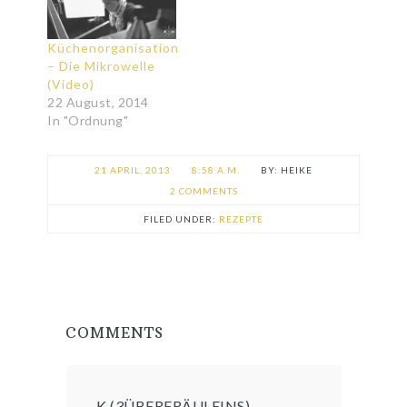
Küchenorganisation
– Die Mikrowelle
(Video)
22 August, 2014
In "Ordnung"
21 APRIL, 2013
8:58 A.M.
HEIKE
2 COMMENTS
FILED UNDER:
REZEPTE
COMMENTS
K (3ÜBERFRÄULEINS)