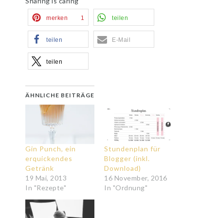
Sharing is caring
merken
1
teilen
teilen
E-Mail
teilen
ÄHNLICHE BEITRÄGE
Gin Punch, ein
Stundenplan für
erquickendes
Blogger (inkl.
Getränk
Download)
19 Mai, 2013
16 November, 2016
In "Rezepte"
In "Ordnung"