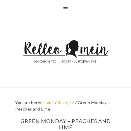
Skip
Skip
Skip
Skip
to
to
to
to
primary
main
primary
footer
navigation
content
sidebar
You are here:
Home
/
Rezepte
/
Green Monday –
Peaches and Lime
GREEN MONDAY – PEACHES AND
LIME