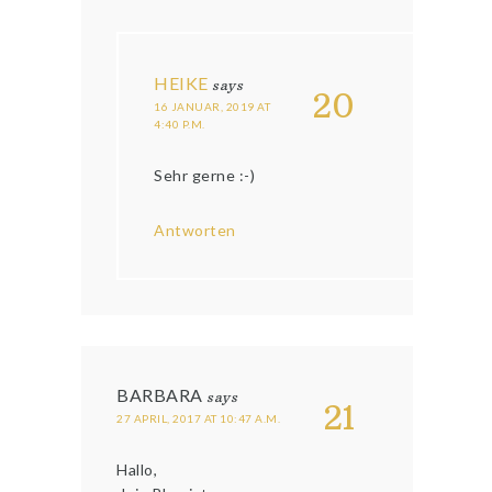
HEIKE
says
20
16 JANUAR, 2019 AT
4:40 P.M.
Sehr gerne :-)
Antworten
BARBARA
says
21
27 APRIL, 2017 AT 10:47 A.M.
Hallo,