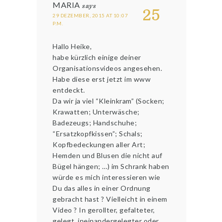
MARIA
says
25
29 DEZEMBER, 2015 AT 10:07
P.M.
Hallo Heike,
habe kürzlich einige deiner
Organisationsvideos angesehen.
Habe diese erst jetzt im www
entdeckt.
Da wir ja viel “Kleinkram” (Socken;
Krawatten; Unterwäsche;
Badezeugs; Handschuhe;
“Ersatzkopfkissen”; Schals;
Kopfbedeckungen aller Art;
Hemden und Blusen die nicht auf
Bügel hängen; …) im Schrank haben
würde es mich interessieren wie
Du das alles in einer Ordnung
gebracht hast ? Vielleicht in einem
Video ? In gerollter, gefalteter,
gelegt, ineinandergelegter oder