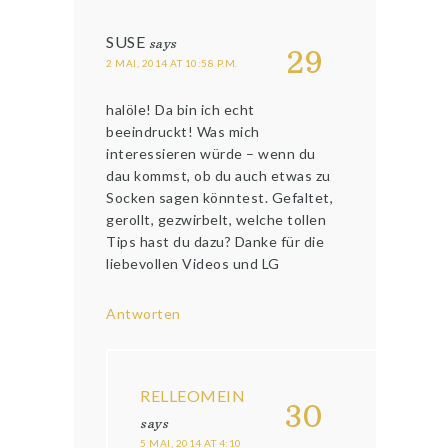
SUSE
says
29
2 MAI, 2014 AT 10:58 P.M.
halöle! Da bin ich echt
beeindruckt! Was mich
interessieren würde – wenn du
dau kommst, ob du auch etwas zu
Socken sagen könntest. Gefaltet,
gerollt, gezwirbelt, welche tollen
Tips hast du dazu? Danke für die
liebevollen Videos und LG
Antworten
RELLEOMEIN
30
says
5 MAI, 2014 AT 4:10