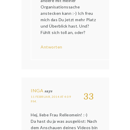
andere mit meiner
Organisationssache
anstecken kann :-) Ich freu
mich das Du jetzt mehr Platz
und Überblick hast. Und?
Fühlt sich toll an, oder?
Antworten
INGA
says
33
11 FEBRUAR, 2014 AT 4:09
P.M.
Hej, liebe Frau Relleomein! :-)
Da hast du ja was ausgelöst: Nach
dem Anschauen deines Videos bin