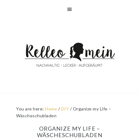
Skip
Skip
Skip
Skip
to
to
to
to
primary
main
primary
footer
navigation
content
sidebar
You are here:
Home
/
DIY
/
Organize my Life –
Wäscheschubladen
ORGANIZE MY LIFE –
WÄSCHESCHUBLADEN