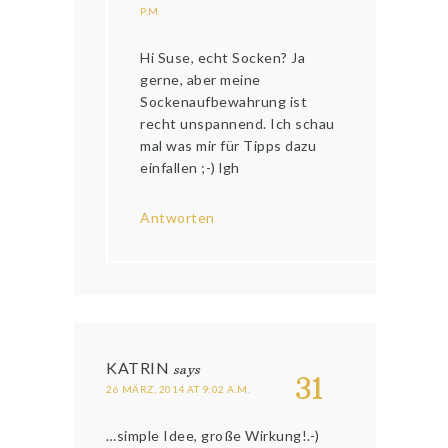
P.M.
Hi Suse, echt Socken? Ja
gerne, aber meine
Sockenaufbewahrung ist
recht unspannend. Ich schau
mal was mir für Tipps dazu
einfallen ;-) lgh
Antworten
KATRIN
says
31
26 MÄRZ, 2014 AT 9:02 A.M.
…simple Idee, große Wirkung!.-)