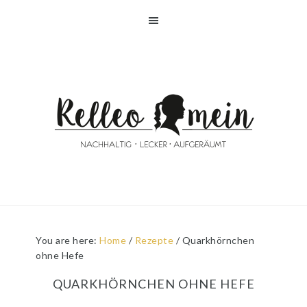
Skip
Skip
Skip
Skip
to
to
to
to
primary
main
primary
footer
navigation
content
sidebar
You are here:
Home
/
Rezepte
/
Quarkhörnchen
ohne Hefe
QUARKHÖRNCHEN OHNE HEFE