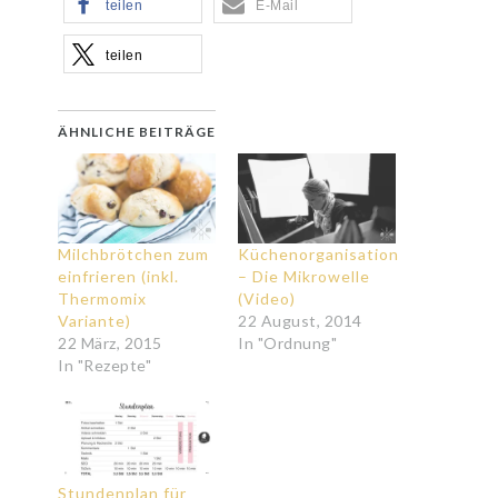
teilen
E-Mail
teilen
ÄHNLICHE BEITRÄGE
Milchbrötchen zum
Küchenorganisation
einfrieren (inkl.
– Die Mikrowelle
Thermomix
(Video)
Variante)
22 August, 2014
22 März, 2015
In "Ordnung"
In "Rezepte"
Stundenplan für