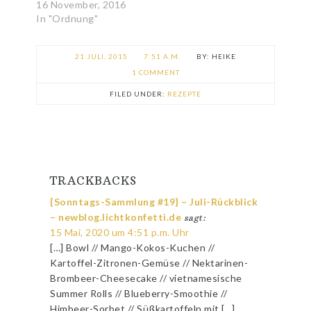
16 November, 2016
In "Ordnung"
21 JULI, 2015
7:51 A.M.
HEIKE
1 COMMENT
FILED UNDER:
REZEPTE
TRACKBACKS
{Sonntags-Sammlung #19} – Juli-Rückblick
– newblog.lichtkonfetti.de
sagt:
15 Mai, 2020 um 4:51 p.m. Uhr
[…] Bowl // Mango-Kokos-Kuchen //
Kartoffel-Zitronen-Gemüse // Nektarinen-
Brombeer-Cheesecake // vietnamesische
Summer Rolls // Blueberry-Smoothie //
Himbeer-Sorbet // Süßkartoffeln mit […]