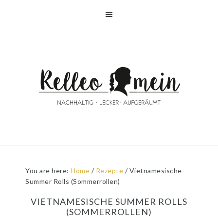
Skip
Skip
Skip
Skip
to
to
to
to
primary
main
primary
footer
navigation
content
sidebar
You are here:
Home
/
Rezepte
/
Vietnamesische
Summer Rolls (Sommerrollen)
VIETNAMESISCHE SUMMER ROLLS
(SOMMERROLLEN)