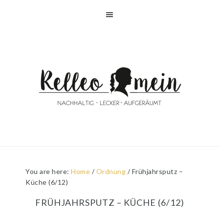
Skip
Skip
Skip
Skip
to
to
to
to
primary
main
primary
footer
navigation
content
sidebar
You are here:
Home
/
Ordnung
/
Frühjahrsputz –
Küche (6/12)
FRÜHJAHRSPUTZ – KÜCHE (6/12)