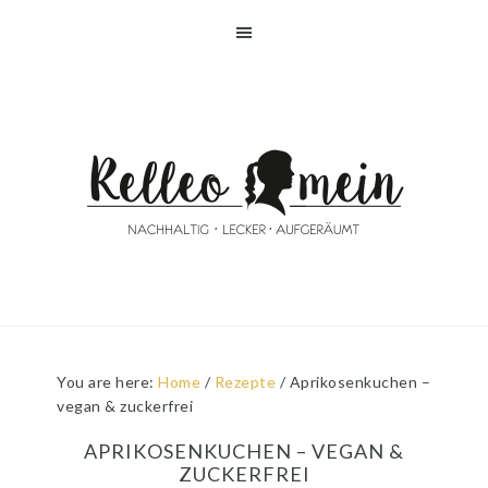
Skip
Skip
Skip
Skip
to
to
to
to
primary
main
primary
footer
navigation
content
sidebar
You are here:
Home
/
Rezepte
/
Aprikosenkuchen –
vegan & zuckerfrei
APRIKOSENKUCHEN – VEGAN &
ZUCKERFREI