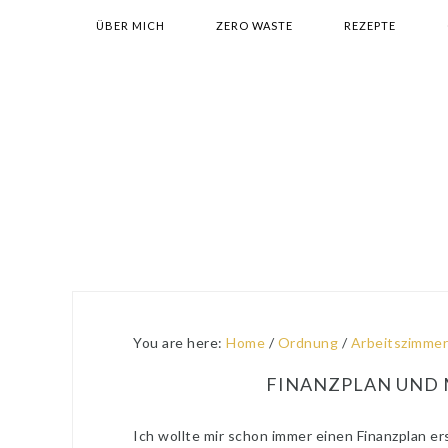
Skip
Skip
Skip
Skip
ÜBER MICH
ZERO WASTE
REZEPTE
to
to
to
to
primary
main
primary
footer
navigation
content
sidebar
You are here:
Home
/
Ordnung
/
Arbeitszimmer
FINANZPLAN UND
Ich wollte mir schon immer einen Finanzplan e