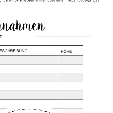
eicht hast Du Mieteinnahmen oder einen Nebenjob, egal was