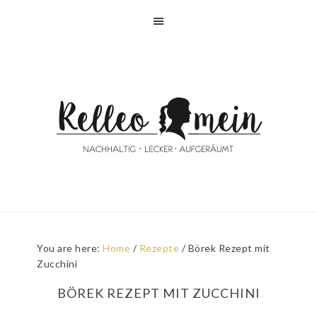
Skip
Skip
Skip
Skip
to
to
to
to
primary
main
primary
footer
navigation
content
sidebar
You are here:
Home
/
Rezepte
/
Börek Rezept mit
Zucchini
BÖREK REZEPT MIT ZUCCHINI